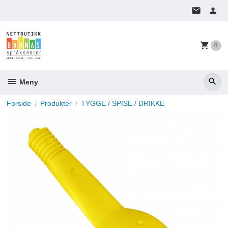
Gå
til
innholdet
0
Meny
Forside
Produkter
TYGGE / SPISE / DRIKKE