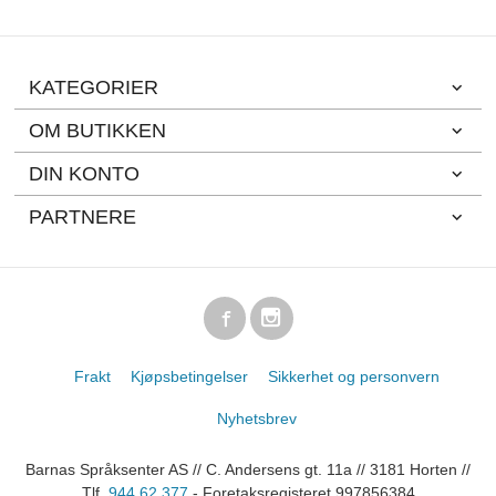
KATEGORIER
OM BUTIKKEN
DIN KONTO
PARTNERE
Frakt
Kjøpsbetingelser
Sikkerhet og personvern
Nyhetsbrev
Barnas Språksenter AS // C. Andersens gt. 11a // 3181 Horten //
Tlf.
944 62 377
- Foretaksregisteret 997856384