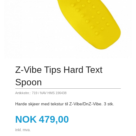
Z-Vibe Tips Hard Text
Spoon
Artikkelnr.:
719 / NAV HMS 196438
Harde skjeer med tekstur til Z-Vibe/DnZ-Vibe. 3 stk.
Pris
NOK
479,00
inkl. mva.