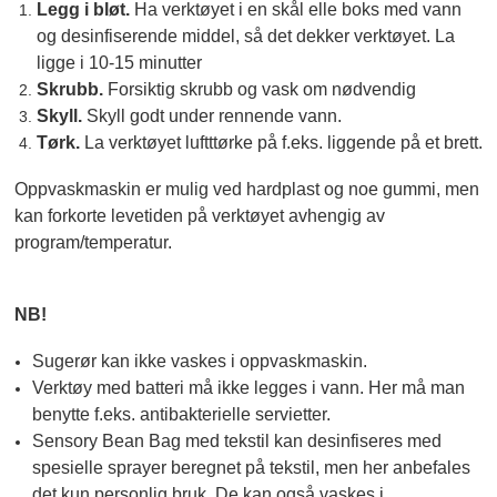
Legg i bløt.
Ha verktøyet i en skål elle boks med vann
og desinfiserende middel, så det dekker verktøyet. La
ligge i 10-15 minutter
Skrubb.
Forsiktig skrubb og vask om nødvendig
Skyll.
Skyll godt under rennende vann.
Tørk.
La verktøyet luftttørke på f.eks. liggende på et brett.
Oppvaskmaskin er mulig ved hardplast og noe gummi, men
kan forkorte levetiden på verktøyet avhengig av
program/temperatur.
NB!
Sugerør kan ikke vaskes i oppvaskmaskin.
Verktøy med batteri må ikke legges i vann. Her må man
benytte f.eks. antibakterielle servietter.
Sensory Bean Bag med tekstil kan desinfiseres med
spesielle sprayer beregnet på tekstil, men her anbefales
det kun personlig bruk. De kan også vaskes i