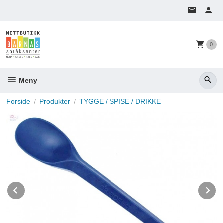
Gå
til
innholdet
0
Meny
Forside
Produkter
TYGGE / SPISE / DRIKKE
Prev
N