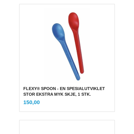
FLEXY® SPOON - EN SPESIALUTVIKLET
STOR EKSTRA MYK SKJE, 1 STK.
inkl.
Pris
150,00
mva.