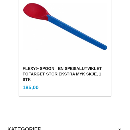
FLEXY® SPOON - EN SPESIALUTVIKLET
TOFARGET STOR EKSTRA MYK SKJE, 1
STK
inkl.
Pris
185,00
mva.
KATEGORIER