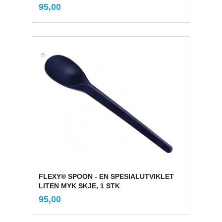
inkl.
Pris
95,00
mva.
FLEXY® SPOON - EN SPESIALUTVIKLET
LITEN MYK SKJE, 1 STK
inkl.
Pris
95,00
mva.