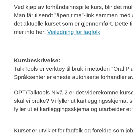
Ved kjøp av forhåndsinnspilte kurs, blir det mul
Man får tilsendt "åpen time"-link sammen med s
det aktuelle kurset som er gjennomført. Dette t
mer info her:
Veiledning for fagfolk
Kursbeskrivelse:
TalkTools er verktøy til bruk i metoden "Oral P
Språksenter er eneste autoriserte forhandler a
OPT/Talktools Nivå 2 er det viderekomne kurset
skal vi bruke? Vi fyller ut kartleggingsskjema
fyller ut et kartleggingsskjema og utarbeider e
Kurset er utviklet for fagfolk og foreldre so