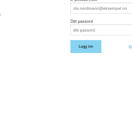
s
Ditt passord
G