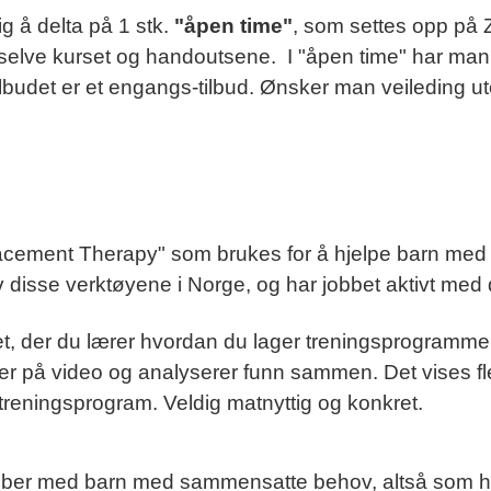
ig å delta på
1 stk.
"åpen time"
, som settes opp på
elve kurset og handoutsene. I "åpen time" har man en
ilbudet
er et engangs-tilbud
. Ønsker man veileding ut
lacement Therapy" som brukes for å hjelpe barn med s
v disse verktøyene i Norge, og har jobbet aktivt med
, der du lærer hvordan du lager treningsprogrammer.
, ser på video og analyserer funn sammen. Det vises f
t treningsprogram. Veldig matnyttig og konkret.
m jobber med barn med sammensatte behov, altså som h