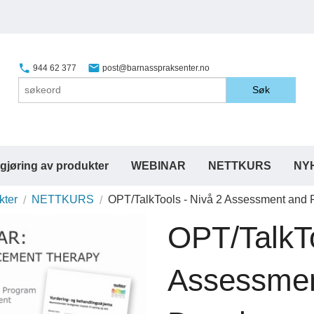
944 62 377
post@barnasspraksenter.no
Søk
gjøring av produkter
WEBINAR
NETTKURS
NY
kter
NETTKURS
OPT/TalkTools - Nivå 2 Assessment and 
OPT/TalkTo
Assessmen