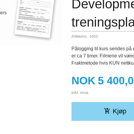
Developmen
treningspl
Artikkelnr.:
1603
Pålogging til kurs sendes på e
er ca 7 timer. Filmene vil være
Fraktmetode hvis KUN nettkurs 
Pris
NOK
5 400,
inkl. mva.
Kjøp