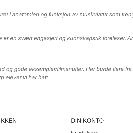
nkret i anatomien og funksjon av muskulatur som tren
e er en svært engasjert og kunnskapsrik foreleser. Anb
ed og gode eksempler/filmsnutter. Her burde flere fra 
 elever vi har hatt.
IKKEN
DIN KONTO
E-postadresse