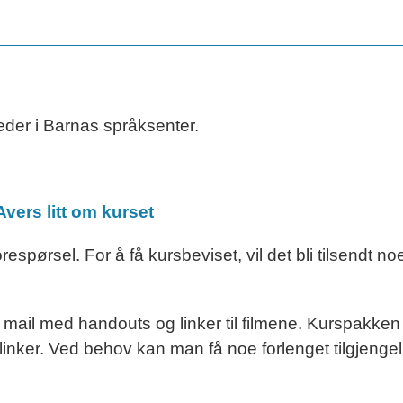
eder i Barnas språksenter.
vers litt om kurset
espørsel. For å få kursbeviset, vil det bli tilsendt n
en mail med handouts og linker til filmene. Kurspakke
t linker. Ved behov kan man få noe forlenget tilgjengeli