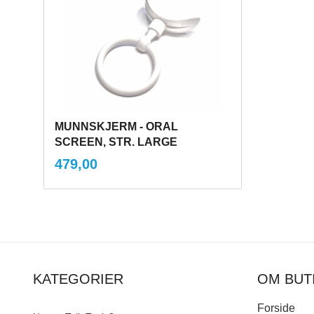
MUNNSKJERM - ORAL
SCREEN, STR. LARGE
inkl.
Pris
479,00
mva.
Kjøp
KATEGORIER
OM BUT
Forside