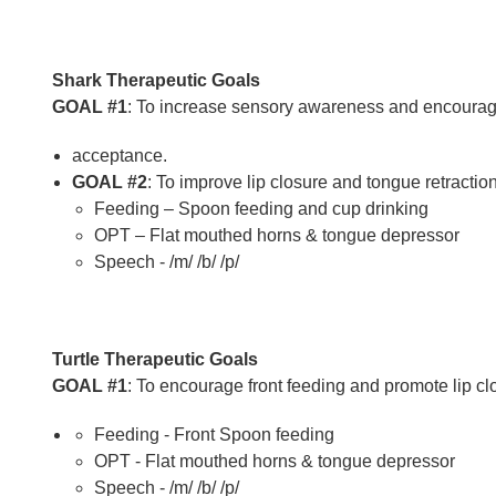
Shark Therapeutic Goals
GOAL #1
: To increase sensory awareness and encourag
acceptance.
GOAL #2
: To improve lip closure and tongue retracti
Feeding – Spoon feeding and cup drinking
OPT – Flat mouthed horns & tongue depressor
Speech - /m/ /b/ /p/
Turtle Therapeutic Goals
GOAL #1
: To encourage front feeding and promote lip cl
Feeding - Front Spoon feeding
OPT - Flat mouthed horns & tongue depressor
Speech - /m/ /b/ /p/