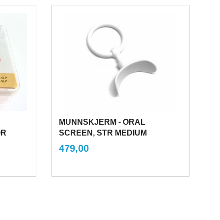
MUNNSKJERM - ORAL
OR
SCREEN, STR MEDIUM
inkl.
Pris
479,00
mva.
Kjøp