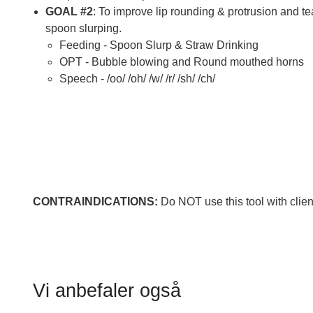
GOAL #2
: To improve lip rounding & protrusion and t
spoon slurping.
Feeding - Spoon Slurp & Straw Drinking
OPT - Bubble blowing and Round mouthed horns
Speech - /oo/ /oh/ /w/ /r/ /sh/ /ch/
CONTRAINDICATIONS:
Do NOT use this tool with clien
Vi anbefaler også