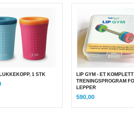
LUKKEKOPP, 1 STK
LIP GYM - ET KOMPLETT
inkl.
TRENINGSPROGRAM F
0
mva.
LEPPER
inkl.
Pris
590,00
mva.
Les mer
Kjøp