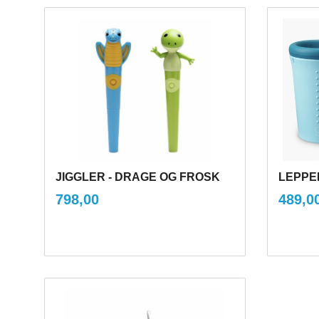
JIGGLER - DRAGE OG FROSK
LEPPE
inkl.
Pris
Pris
798,00
489,0
mva.
Kjøp