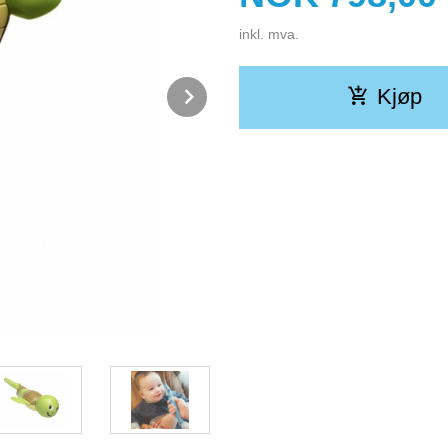
inkl. mva.
Next
Kjøp