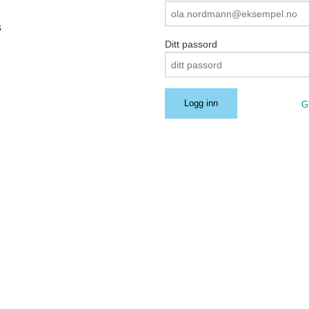
s
Ditt passord
G