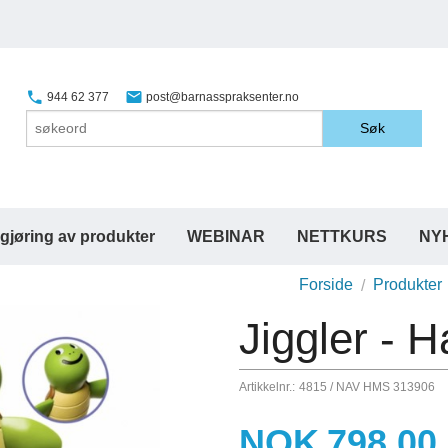
944 62 377
post@barnasspraksenter.no
Søk
gjøring av produkter
WEBINAR
NETTKURS
NY
Forside
Produkter
Jiggler - 
Artikkelnr.:
4815 / NAV HMS 313906
Pris
NOK
798,00