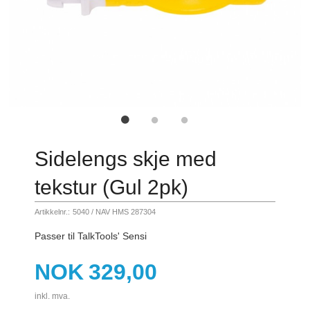
Sidelengs skje med
tekstur (Gul 2pk)
Artikkelnr.:
5040 / NAV HMS 287304
Passer til TalkTools' Sensi
Pris
NOK
329,00
inkl. mva.