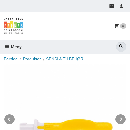
Gå
til
innholdet
0
Meny
Forside
Produkter
SENSI & TILBEHØR
Prev
N